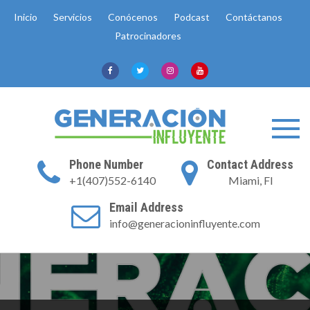
Skip
Inicio
Servicios
Conócenos
Podcast
Contáctanos
to
Patrocinadores
content
Phone Number
Contact Address
+1(407)552-6140
Miami, Fl
Email Address
info@generacioninfluyente.com
¡Síguenos hoy en las